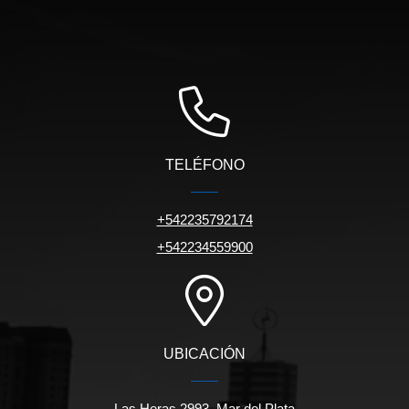
TELÉFONO
+542235792174
+542234559900
UBICACIÓN
Las Heras 2993, Mar del Plata