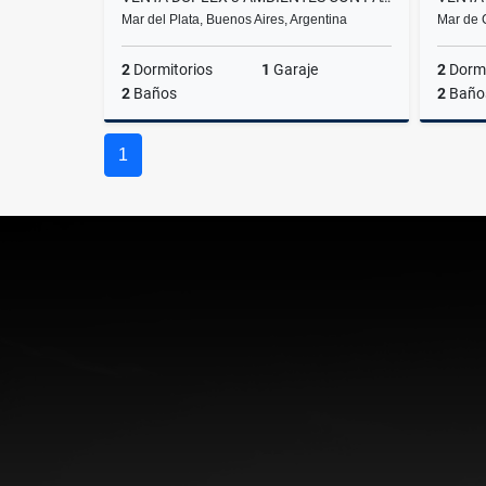
Mar del Plata, Buenos Aires, Argentina
Mar de 
2
Dormitorios
1
Garaje
2
Dormi
2
Baños
2
Baño
Venta
1
US$95,000