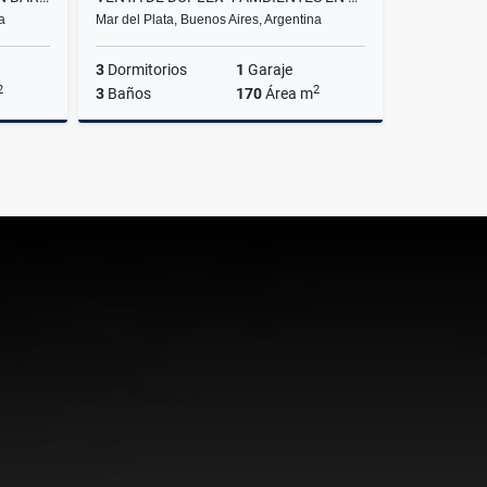
a
Mar del Plata, Buenos Aires, Argentina
3
Dormitorios
1
Garaje
2
2
3
Baños
170
Área m
Venta
Venta
140,000
US$200,000