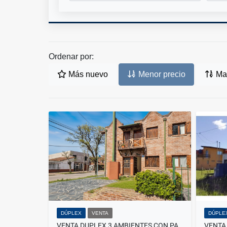
Ordenar por:
Más nuevo
Menor precio
May
DÚPLEX
VENTA
DÚPLE
VENTA DUPLEX 3 AMBIENTES CON PATIO EN PARQUE LURO