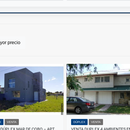
or precio
X
VENTA
DÚPLEX
VENTA
VENTA DÚPLEX MAR DE COBO – APTO CRÉDITO!