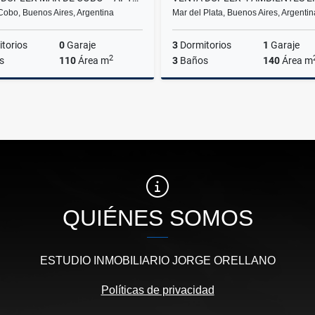
Cobo, Buenos Aires, Argentina
Mar del Plata, Buenos Aires, Argentin
torios
0
Garaje
3
Dormitorios
1
Garaje
2
s
110
Área m
3
Baños
140
Área m
Venta
US$136,000
US$
QUIÉNES SOMOS
ESTUDIO INMOBILIARIO JORGE ORELLANO
Políticas de privacidad