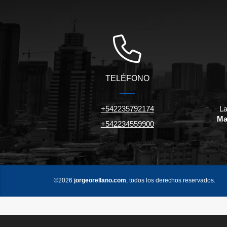
TELÉFONO
+542235792174
La
Ma
+542234559900
©2026
jorgeorellano.com
, todos los derechos reservados.