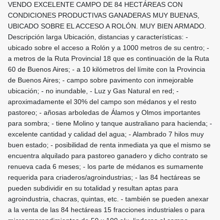
VENDO EXCELENTE CAMPO DE 84 HECTÁREAS CON
CONDICIONES PRODUCTIVAS GANADERAS MUY BUENAS,
UBICADO SOBRE EL ACCESO A ROLÓN. MUY BIEN ARMADO.
Descripción larga Ubicación, distancias y características: -
ubicado sobre el acceso a Rolón y a 1000 metros de su centro; -
a metros de la Ruta Provincial 18 que es continuación de la Ruta
60 de Buenos Aires; - a 10 kilómetros del límite con la Provincia
de Buenos Aires; - campo sobre pavimento con inmejorable
ubicación; - no inundable, - Luz y Gas Natural en red; -
aproximadamente el 30% del campo son médanos y el resto
pastoreo; - añosas arboledas de Álamos y Olmos importantes
para sombra; - tiene Molino y tanque australiano para hacienda; -
excelente cantidad y calidad del agua; - Alambrado 7 hilos muy
buen estado; - posibilidad de renta inmediata ya que el mismo se
encuentra alquilado para pastoreo ganadero y dicho contrato se
renueva cada 6 meses; - los parte de médanos es sumamente
requerida para criaderos/agroindustrias; - las 84 hectáreas se
pueden subdividir en su totalidad y resultan aptas para
agroindustria, chacras, quintas, etc. - también se pueden anexar
a la venta de las 84 hectáreas 15 fracciones industriales o para