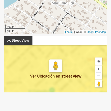
100 m
500 ft
Leaflet
| Wasi - ©
OpenStreetMap
Street View
Ver Ubicación
en
street view