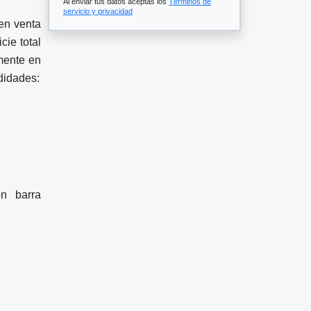
Al enviar tus datos aceptas los
Términos de
servicio y privacidad
 en venta
cie total
mente en
didades:
n barra