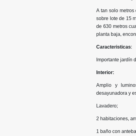
A tan solo metros 
sobre lote de 15 m
de 630 metros cua
planta baja, enco
Caracteristicas
:
Importante jardín 
Interior:
Amplio y lumino
desayunadora y es
Lavadero;
2 habitaciones, a
1 baño con anteb