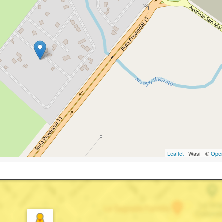
Leaflet
| Wasi - ©
Ope