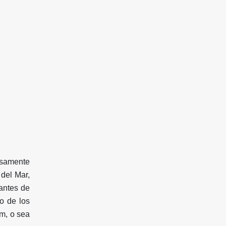
isamente
 del Mar,
tantes de
o de los
km, o sea