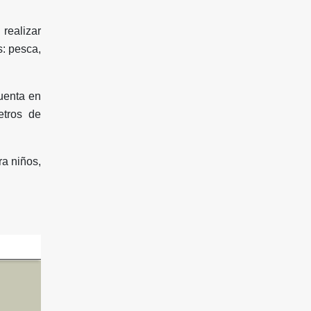
realizar
s: pesca,
cuenta en
etros de
ra niños,