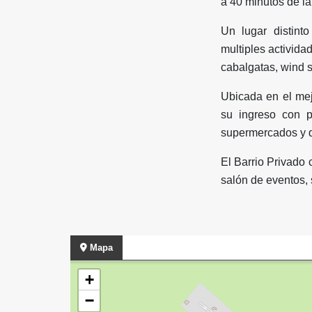
a 40 minutos de la
Un lugar distinto
multiples activida
cabalgatas, wind sur
Ubicada en el mej
su ingreso con p
supermercados y d
El Barrio Privado 
salón de eventos, 
Mapa
+
−