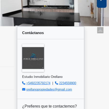
Contáctanos
Estudio Inmobiliario Orellano
+5492235792174
|
2234559900
orellanopropiedades@gmail.com
¿Prefieres que te contactemos?