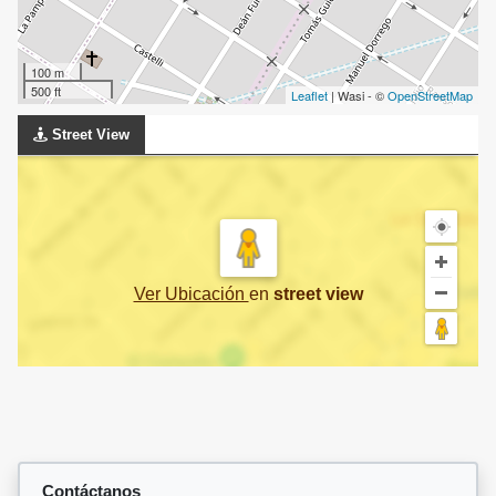
100 m
500 ft
Leaflet
| Wasi - ©
OpenStreetMap
Street View
Ver Ubicación
en
street view
Contáctanos