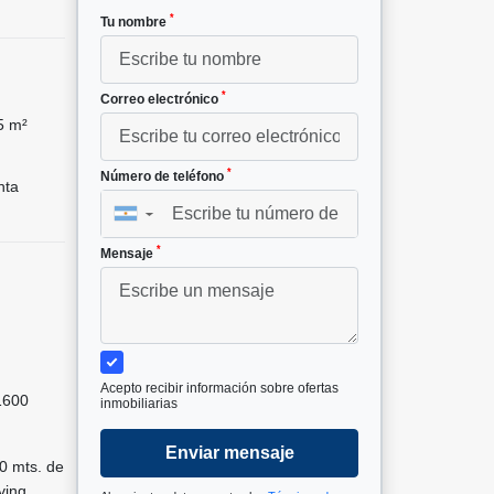
*
Tu nombre
*
Correo electrónico
5 m²
*
Número de teléfono
nta
▼
*
Mensaje
Acepto recibir información sobre ofertas
1600
inmobiliarias
Enviar mensaje
50 mts. de
ving,