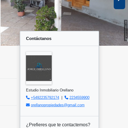
Contáctanos
Estudio Inmobiliario Orellano
+5492235792174
|
2234559900
orellanopropiedades@gmail.com
¿Prefieres que te contactemos?