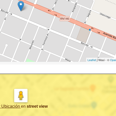
Leaflet
| Wasi - ©
Ope
r Ubicación
en
street view