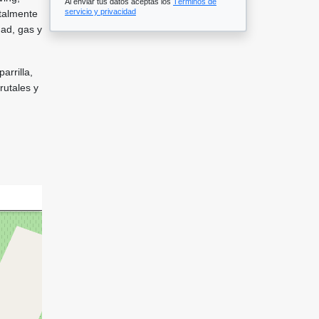
Al enviar tus datos aceptas los
Términos de
servicio y privacidad
otalmente
dad, gas y
rrilla,
rutales y