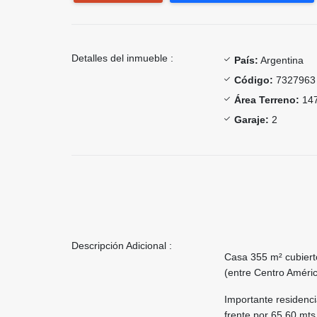
Detalles del inmueble :
País:
Argentina
Código:
7327963
Área Terreno:
147
Garaje:
2
Descripción Adicional :
Casa 355 m² cubiert
(entre Centro Améric
Importante residenci
frente por 65,60 mts