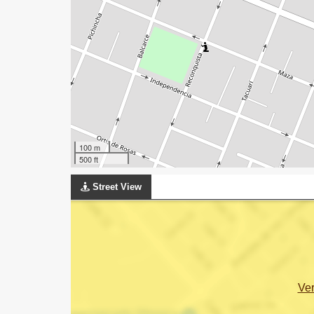
100 m
500 ft
Street View
Ve