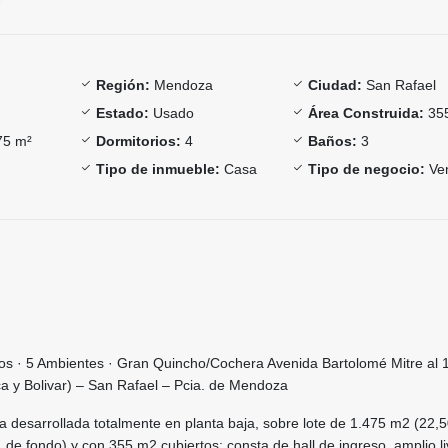
Región:
Mendoza
Ciudad:
San Rafael
Estado:
Usado
Área Construida:
35
5 m²
Dormitorios:
4
Baños:
3
Tipo de inmueble:
Casa
Tipo de negocio:
Ve
os · 5 Ambientes · Gran Quincho/Cochera Avenida Bartolomé Mitre al 
a y Bolivar) – San Rafael – Pcia. de Mendoza
a desarrollada totalmente en planta baja, sobre lote de 1.475 m2 (22,
. de fondo) y con 355 m2 cubiertos; consta de hall de ingreso, amplio li