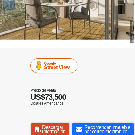
Google
Street View
Precio de venta
US$73,500
Dólares Americanos
Descargar
Recomendar inmueble
información
por correo electrónico