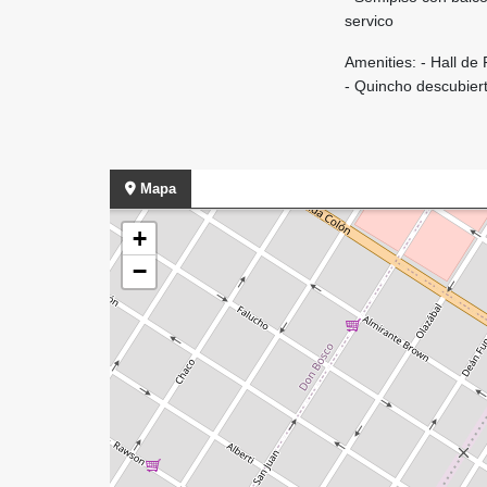
servico
Amenities: - Hall de
- Quincho descubiert
Mapa
+
−