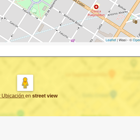
Leaflet
| Wasi - ©
Ope
r Ubicación
en
street view