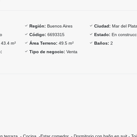
Región:
Buenos Aires
Ciudad:
Mar del Plat
o
Código:
6693315
Estado:
En construcc
43.4 m²
Área Terreno:
49.5 m²
Baños:
2
:
Tipo de negocio:
Venta
n terraza. - Cocina. -Estar comedor. - Dormitorio con baño en suit - Toi