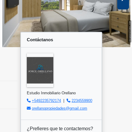
Contáctanos
Estudio Inmobiliario Orellano
+5492235792174
|
2234559900
orellanopropiedades@gmail.com
¿Prefieres que te contactemos?