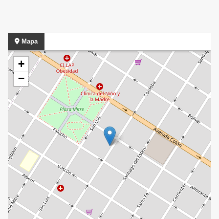
Mapa
+
−