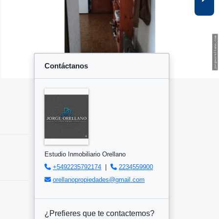
Contáctanos
Estudio Inmobiliario Orellano
+5492235792174
|
2234559900
orellanopropiedades@gmail.com
¿Prefieres que te contactemos?