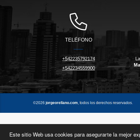
TELÉFONO
+542235792174
La
Ma
+542234559900
©2026
jorgeorellano.com
, todos los derechos reservados.
Este sitio Web usa cookies para asegurarte la mejor ex