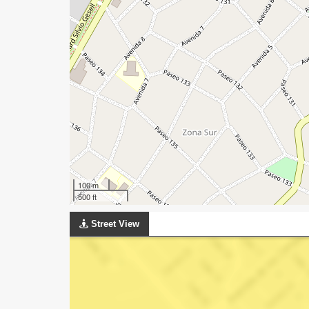
100 m
500 ft
Street View