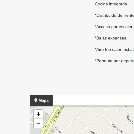
Cocina integrada
*Distribuido de frent
*Acceso por escalera 
*Bajas expensas.
*Aire frio calor insta
*Permuta por depart
Mapa
+
−