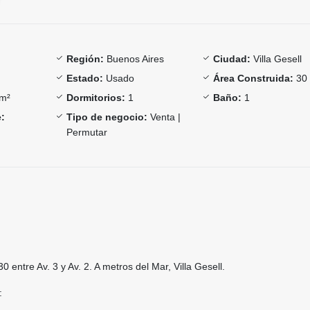
Región:
Buenos Aires
Ciudad:
Villa Gesell
Estado:
Usado
Área Construida:
30
m²
Dormitorios:
1
Baño:
1
:
Tipo de negocio:
Venta |
Permutar
 entre Av. 3 y Av. 2. A metros del Mar, Villa Gesell.
: