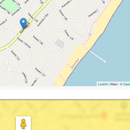
Leaflet
| Wasi - ©
Ope