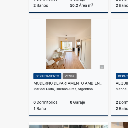
2
2
Baños
50.2
Área m
2
Baño
Venta
US$84,625
DEPARTAMENTO
VENTA
DEPAR
MODERNO DEPARTAMENTO AMBIENTE INTEGRADO ZONA PASEO ALDREY
Mar del Plata, Buenos Aires, Argentina
Mar del
0
Dormitorios
0
Garaje
2
Dormi
1
Baño
2
Baño
Venta