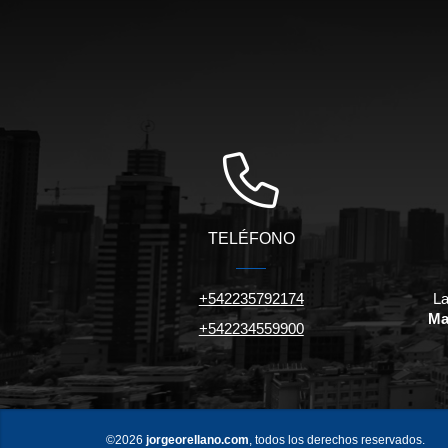
TELÉFONO
+542235792174
La
Ma
+542234559900
©2026
jorgeorellano.com
, todos los derechos reservados.