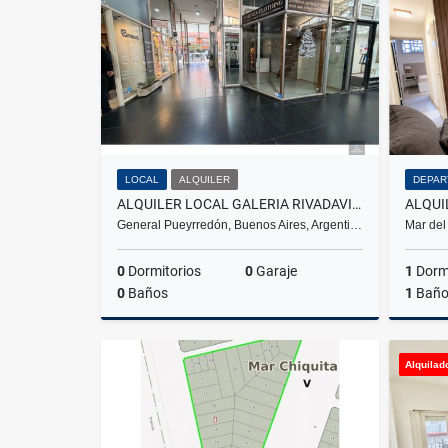
US$66,800
LOCAL
ALQUILER
DEPAR
ALQUILER LOCAL GALERIA RIVADAVIA SALIDA A DOS CALLES
General Pueyrredón, Buenos Aires, Argenti…
Mar del
0
Dormitorios
0
Garaje
1
Dormi
0
Baños
1
Bañ
Alquiler
Alquilad
$600.000