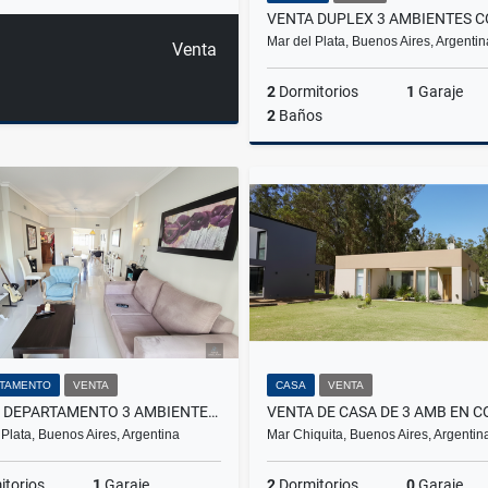
Mar del Plata, Buenos Aires, Argentin
Venta
2
Dormitorios
1
Garaje
2
Baños
US$95,000
TAMENTO
VENTA
CASA
VENTA
VENTA DEPARTAMENTO 3 AMBIENTES AL FRENTE Y CON COCHERA EN LA PERLA
 Plata, Buenos Aires, Argentina
Mar Chiquita, Buenos Aires, Argentin
torios
1
Garaje
2
Dormitorios
0
Garaje