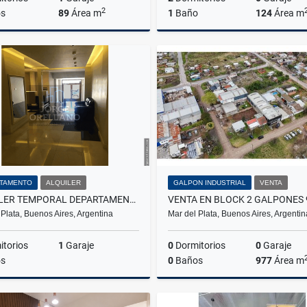
2
s
89
Área m
1
Baño
124
Área m
Venta
US$169,000
US$140,000
TAMENTO
ALQUILER
GALPON INDUSTRIAL
VENTA
ALQUILER TEMPORAL DEPARTAMENTO CON COCHERA MAX 6 A METROS DE LA COSTA
 Plata, Buenos Aires, Argentina
Mar del Plata, Buenos Aires, Argentin
torios
1
Garaje
0
Dormitorios
0
Garaje
s
0
Baños
977
Área m
Alquiler