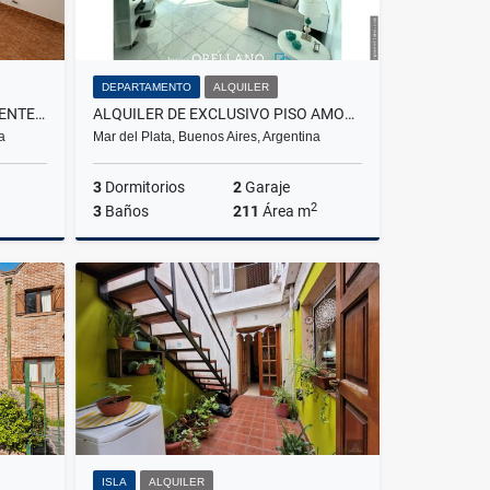
DEPARTAMENTO
ALQUILER
ALQUILER 36 MESES PH 2 AMBIENTES CON PARQUE Y QUINTA PROPIA
ALQUILER DE EXCLUSIVO PISO AMOBLADO FRENTE AL MAR EN BAHIA VARESE
a
Mar del Plata, Buenos Aires, Argentina
3
Dormitorios
2
Garaje
2
3
Baños
211
Área m
lquiler
Alquiler
$3.200.000
ISLA
ALQUILER