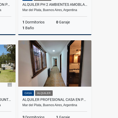
VENTA DUPLEX 3 AMBIENTES CON PATIO EN PARQUE LURO
ALQUILER PH 2 AMBIENTES AMOBLADO – BARRIO DON BOSCO
a
Mar del Plata, Buenos Aires, Argentina
1
Dormitorios
0
Garaje
1
Baño
Venta
Alquiler
$650.000
CASA
ALQUILER
VENTA DE CASA DE 3 AMB EN COUNTRY COSTA DEL SOL - MAR CHIQUITA
ALQUILER PROFESIONAL CASA EN PH ZONA ALDREY
a
Mar del Plata, Buenos Aires, Argentina
3
Dormitorios
1
Garaje