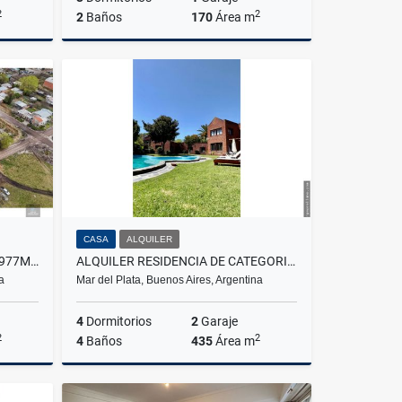
2
2
2
Baños
170
Área m
Venta
Alquiler
$1.600.000
CASA
ALQUILER
VENTA EN BLOCK 2 GALPONES 977M2 CUBIERTOS MAS LOTE 510M2 DIST E3
ALQUILER RESIDENCIA DE CATEGORIA BARRIO LOS TRONCOS ESTUDIO GRABACIÓN
a
Mar del Plata, Buenos Aires, Argentina
4
Dormitorios
2
Garaje
2
2
4
Baños
435
Área m
Venta
Alquiler