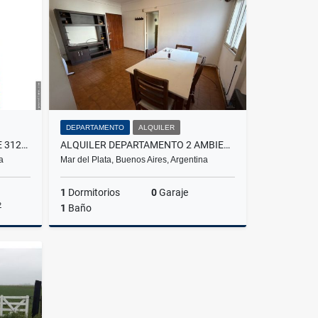
US$3,000
DEPARTAMENTO
ALQUILER
VENTA GALPON SOBRE LOTE DE 312M2 A METROS DE AV. COLON
ALQUILER DEPARTAMENTO 2 AMBIENTES EN ZONA CENTRO
a
Mar del Plata, Buenos Aires, Argentina
1
Dormitorios
0
Garaje
2
1
Baño
Venta
Alquiler
$550.000