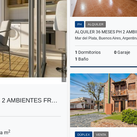
PH
ALQUILER
Mar del Plata, Buenos Aires, Argentin
1
Dormitorios
0
Garaje
1
Baño
A
$750.000
 2 AMBIENTES FR…
2
a m
DÚPLEX
VENTA