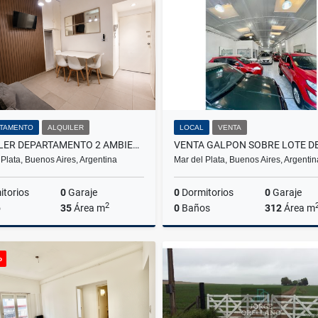
US$1
US$480,000
TAMENTO
ALQUILER
LOCAL
VENTA
ALQUILER DEPARTAMENTO 2 AMBIENTES ZONA ALDREY
 Plata, Buenos Aires, Argentina
Mar del Plata, Buenos Aires, Argentin
torios
0
Garaje
0
Dormitorios
0
Garaje
2
o
35
Área m
0
Baños
312
Área m
Alquiler
o
$700.000
US$260,000