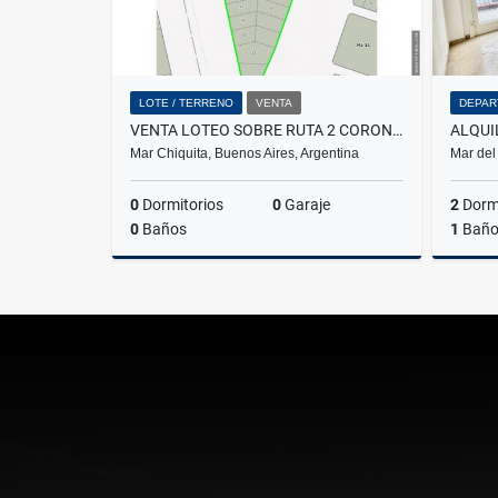
LOTE / TERRENO
VENTA
DEPAR
VENTA LOTEO SOBRE RUTA 2 CORONEL VIDAL PRECIOS UNICOS LOTES 1000M2
Mar Chiquita, Buenos Aires, Argentina
Mar del
0
Dormitorios
0
Garaje
2
Dormi
0
Baños
1
Bañ
Venta
US$10,000