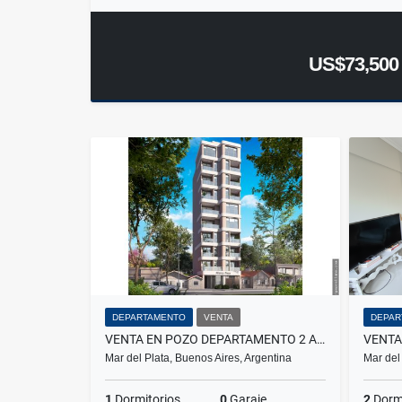
US$73,500
DEPARTAMENTO
VENTA
DEPAR
VENTA EN POZO DEPARTAMENTO 2 AMBIENTES FRENTE A PLAZA PERALTA RAMOS
Mar del Plata, Buenos Aires, Argentina
Mar del
1
Dormitorios
0
Garaje
2
Dormi