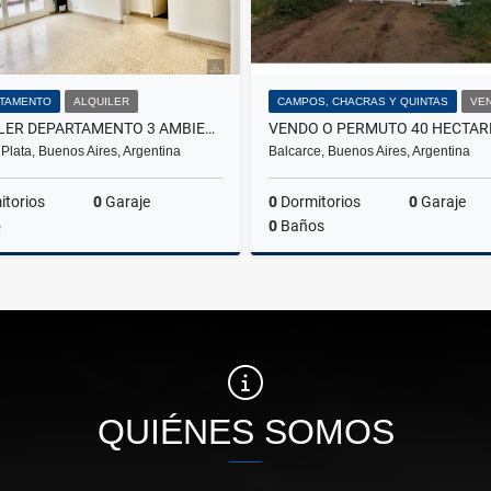
TAMENTO
ALQUILER
CAMPOS, CHACRAS Y QUINTAS
VE
ALQUILER DEPARTAMENTO 3 AMBIENTES CALLE BELGRANO ZONA CENTRO
 Plata, Buenos Aires, Argentina
Balcarce, Buenos Aires, Argentina
torios
0
Garaje
0
Dormitorios
0
Garaje
o
0
Baños
Alquiler
$700.000
US$12,500
QUIÉNES SOMOS