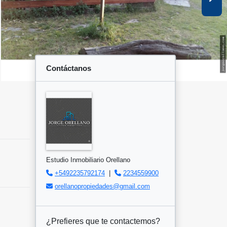
Contáctanos
Estudio Inmobiliario Orellano
+5492235792174
|
2234559900
orellanopropiedades@gmail.com
¿Prefieres que te contactemos?