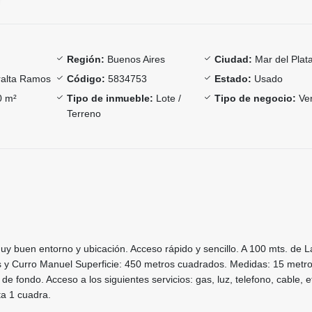
Región:
Buenos Aires
Ciudad:
Mar del Plat
alta Ramos
Código:
5834753
Estado:
Usado
 m²
Tipo de inmueble:
Lote /
Tipo de negocio:
Ve
Terreno
uy buen entorno y ubicación. Acceso rápido y sencillo. A 100 mts. de L
os y Curro Manuel Superficie: 450 metros cuadrados. Medidas: 15 metr
de fondo. Acceso a los siguientes servicios: gas, luz, telefono, cable, e
ta 1 cuadra.