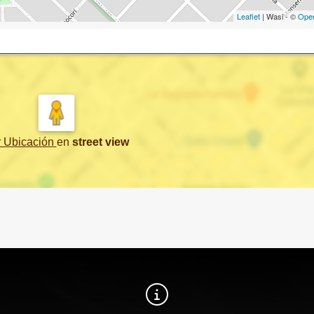
Leaflet
| Wasi - ©
Ope
r Ubicación
en
street view