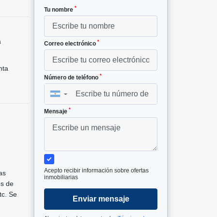
*
Tu nombre
a
*
Correo electrónico
nta
*
Número de teléfono
▼
*
Mensaje
Acepto recibir información sobre ofertas
as
inmobiliarias
os de
tc. Se
Enviar mensaje