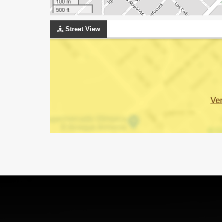
100 m
500 ft
Street View
Ve