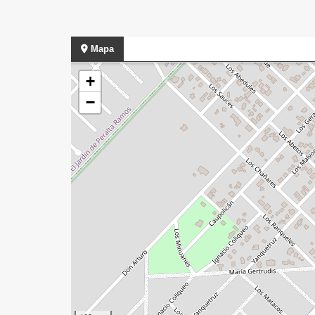
Mapa
+
−